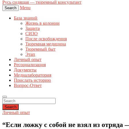
Русь сидящая — тюремный консультант
Menu
Search
База знаний
Жизнь в колонии
Защита
СИЗО
После освобождения
Тюремная медицина
Тюремный быт
Этап
Личный опыт
Ресоциализация
Документы
Медиалаборатория
Прислать историю
Вопрос-Ответ
Search
Личный опыт
“Если ложку с собой не взял из отряда