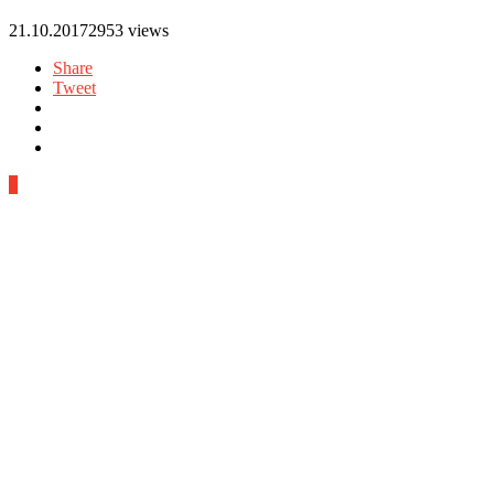
21.10.2017
2953 views
Share
Tweet
0