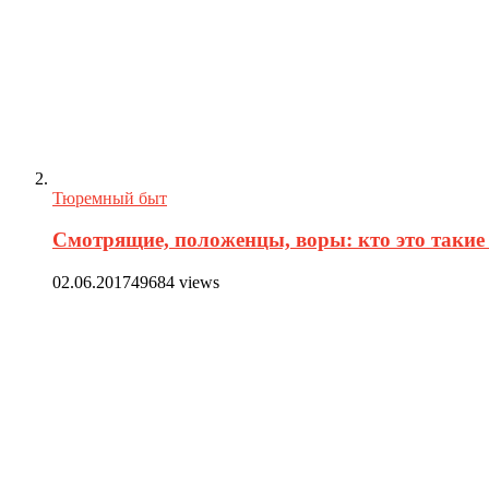
Тюремный быт
Смотрящие, положенцы, воры: кто это такие 
02.06.2017
49684 views