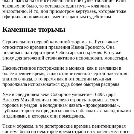
были шансы на относительно сносное существование. Если
таковых не было, то оставался один путь – клянчить
милостыню. И то, под присмотром вертухаев, которые тоже
официально появились вместе с данным судебником.
Каменные тюрьмы
Строительство первой каменной тюрьмы на Руси также
относится ко времени правления Ивана Грозного. Она
появилась на территории Чебоксарского кремля. В эту же
эпоху для заточений стали активно использовать монастыри.
Насильственное пострижение в монахи, как и землянки в
более древнее время, стало отличительной чертой наказания
знатного люда, в то время как в отношении мужичья
продолжала использоваться куда более быстрая расправа.
Уже в следующем веке Соборное уложение 1649г. царя
Алексея Михайловича повелело строить тюрьмы за счет
городов и уездов, а колодникам давать «прокормежныя»,
губным старостам предписывалось наблюдать за колодниками
и зданиями, в которых они помещались.
Таким образом, в те допетровские времена пенитенциарная
система была на некоторое время отдана на уровень местного