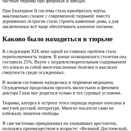
частные тюрьмы при фабриках и заводах.
При Екатерине II система стала приобретать черты,
максимально схожие с современной тюрьмой: вместо
деревянных острогов стали строить каменные дома, а для
заключенных всё чаще обеспечивать казенное питание.
Каково было находиться в тюрьме
В следующем XIX веке одной из главных проблем стала
переполненность тюрем. В конце позапрошлого столетия она
составила 25%. Вкупе с неудовлетворительным содержанием
это влекло за собой многочисленные болезни и высокую
смертность среди осужденных.
В жалком состоянии находилась и тюремная медицина.
Осужденные продолжали просить милостыню и феномен
доктора Гааза мог родиться только в тех суровых условиях.
Тюрьмы, каторга и остроги этого периода хорошо описаны в
могучей русской литературе. Многие писатели сами не
избежали лишения свободы.
Я сам частенько прикрикивал на хныкавших арестантов,
пользуясь преимуществом в возрасте: «Великий Достоевский,