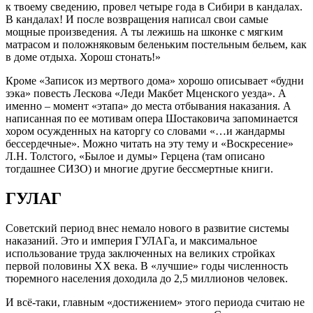
к твоему сведению, провел четыре года в Сибири в кандалах.
В кандалах! И после возвращения написал свои самые
мощные произведения. А ты лежишь на шконке с мягким
матрасом и положняковым беленьким постельным бельем, как
в доме отдыха. Хорош стонать!»
Кроме «Записок из мертвого дома» хорошо описывает «будни
зэка» повесть Лескова «Леди Макбет Мценского уезда». А
именно – момент «этапа» до места отбывания наказания. А
написанная по ее мотивам опера Шостаковича запоминается
хором осужденных на каторгу со словами «…и жандармы
бессердечные». Можно читать на эту тему и «Воскресение»
Л.Н. Толстого, «Былое и думы» Герцена (там описано
тогдашнее СИЗО) и многие другие бессмертные книги.
ГУЛАГ
Советский период внес немало нового в развитие системы
наказаний. Это и империя ГУЛАГа, и максимальное
использование труда заключенных на великих стройках
первой половины ХХ века. В «лучшие» годы численность
тюремного населения доходила до 2,5 миллионов человек.
И всё-таки, главным «достижением» этого периода считаю не