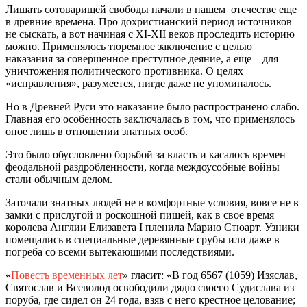
Лишать сотоварищей свободы начали в нашем отечестве еще
в древние времена. Про дохристианский период источников
не сыскать, а вот начиная с XI-XII веков проследить историю
можно. Применялось тюремное заключение с целью
наказания за совершенное преступное деяние, а еще – для
уничтожения политического противника. О целях
«исправления», разумеется, нигде даже не упоминалось.
Но в Древней Руси это наказание было распространено слабо.
Главная его особенность заключалась в том, что применялось
оное лишь в отношении знатных особ.
Это было обусловлено борьбой за власть и касалось времен
феодальной раздробленности, когда междоусобные войны
стали обычным делом.
Заточали знатных людей не в комфортные условия, вовсе не в
замки с прислугой и роскошной пищей, как в свое время
королева Англии Елизавета I пленила Марию Стюарт. Узники
помещались в специальные деревянные срубы или даже в
погреба со всеми вытекающими последствиями.
«
Повесть временных лет
» гласит: «В год 6567 (1059) Изяслав,
Святослав и Всеволод освободили дядю своего Судислава из
поруба, где сидел он 24 года, взяв с него крестное целование;