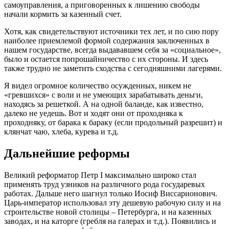
самоуправления, а приговоренных к лишению свободы
начали кормить за казенный счет.
Хотя, как свидетельствуют источники тех лет, и по сию пору
наиболее приемлемой формой содержания заключенных в
нашем государстве, всегда выдававшем себя за «социальное»,
было и остается попрошайничество с их стороны. И здесь
также трудно не заметить сходства с сегодняшними лагерями.
Я видел огромное количество осужденных, никем не
«гревшихся» с воли и не умеющих зарабатывать деньги,
находясь за решеткой. А на одной баланде, как известно,
далеко не уедешь. Вот и ходят они от проходняка к
проходняку, от барака к бараку (если продольный разрешит) и
клянчат чаю, хлеба, курева и т.д.
Дальнейшие реформы
Великий реформатор Петр I максимально широко стал
применять труд узников на различного рода государевых
работах. Дальше него шагнул только Иосиф Виссарионович.
Царь-император использовал эту дешевую рабочую силу и на
строительстве новой столицы – Петербурга, и на казенных
заводах, и на каторге (гребля на галерах и т.д.). Появились и