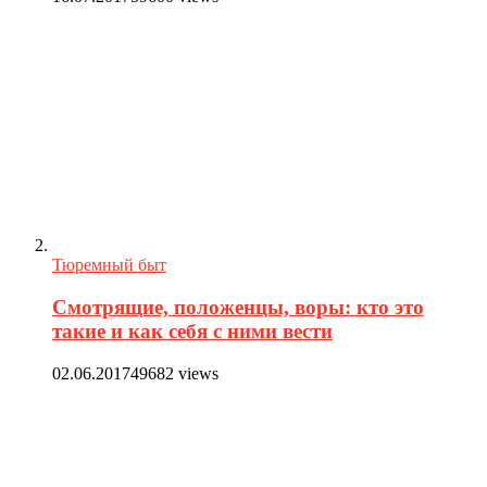
Тюремный быт
Смотрящие, положенцы, воры: кто это
такие и как себя с ними вести
02.06.2017
49682 views