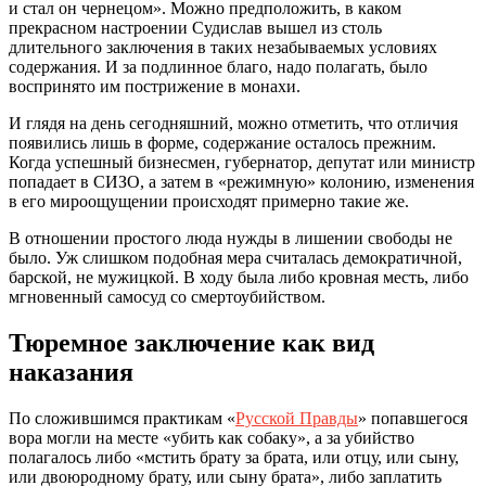
и стал он чернецом». Можно предположить, в каком
прекрасном настроении Судислав вышел из столь
длительного заключения в таких незабываемых условиях
содержания. И за подлинное благо, надо полагать, было
воспринято им пострижение в монахи.
И глядя на день сегодняшний, можно отметить, что отличия
появились лишь в форме, содержание осталось прежним.
Когда успешный бизнесмен, губернатор, депутат или министр
попадает в СИЗО, а затем в «режимную» колонию, изменения
в его мироощущении происходят примерно такие же.
В отношении простого люда нужды в лишении свободы не
было. Уж слишком подобная мера считалась демократичной,
барской, не мужицкой. В ходу была либо кровная месть, либо
мгновенный самосуд со смертоубийством.
Тюремное заключени
е как вид
наказания
По сложившимся практикам «
Русской Правды
» попавшегося
вора могли на месте «убить как собаку», а за убийство
полагалось либо «мстить брату за брата, или отцу, или сыну,
или двоюродному брату, или сыну брата», либо заплатить