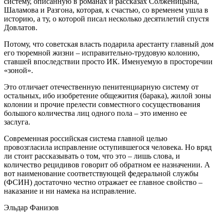
систему, описанную в романах и рассказах Солженицына,
Шаламова и Разгона, которая, к счастью, со временем ушла в
историю, а ту, о которой писал несколько десятилетий спустя
Довлатов.
Потому, что советская власть подарила арестанту главный дом
его тюремной жизни – исправительно-трудовую колонию,
ставшей впоследствии просто ИК. Именуемую в просторечии
«зоной».
Это отличает отечественную пенитенциарную систему от
остальных, ибо изобретение общежития (барака), жилой зоны
колонии и прочие прелести совместного сосуществования
большого количества лиц одного пола – это именно ее
заслуга.
Современная российская система главной целью
провозгласила исправление оступившегося человека. Но вряд
ли стоит рассказывать о том, что это – лишь слова, и
количество рецидивов говорит об обратном ее назначении. А
вот наименование соответствующей федеральной службы
(ФСИН) достаточно честно отражает ее главное свойство –
наказание и ни намека на исправление.
Эльдар Фанизов