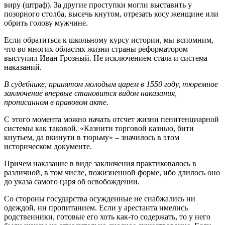
виру (штраф). За другие проступки могли выставить у
позорного столба, высечь кнутом, отрезать косу женщине или
обрить голову мужчине.
Если обратиться к школьному курсу истории, мы вспомним,
что во многих областях жизни страны реформатором
выступил Иван Грозный. Не исключением стала и система
наказаний.
В судебнике, принятом молодым царем в 1550 году, тюремное
заключение впервые становится видом наказания,
прописанном в правовом акте.
С этого момента можно начать отсчет жизни пенитенциарной
системы как таковой. «Казнити торговой казнью, бити
кнутьем, да вкинути в тюрьму» – значилось в этом
историческом документе.
Причем наказание в виде заключения практиковалось в
различной, в том числе, пожизненной форме, ибо длилось оно
до указа самого царя об освобождении.
Со стороны государства осужденные не снабжались ни
одеждой, ни пропитанием. Если у арестанта имелись
родственники, готовые его хоть как-то содержать, то у него