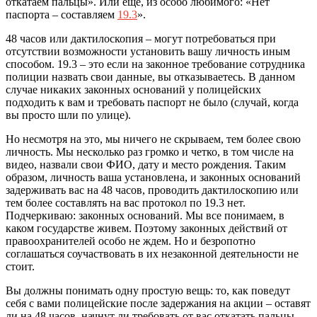
откатаем пальцы». Или еще, из особо любимого: «Нет
паспорта – составляем
19.3
».
48 часов или дактилоскопия – могут потребоваться при
отсутствии возможности установить вашу личность иным
способом. 19.3 – это если на законное требование сотрудника
полиции назвать свои данные, вы отказываетесь. В данном
случае никаких законных оснований у полицейских
подходить к вам и требовать паспорт не было (случай, когда
вы просто шли по улице).
Но несмотря на это, мы ничего не скрываем, тем более свою
личность. Мы несколько раз громко и четко, в том числе на
видео, назвали свои ФИО, дату и место рождения. Таким
образом, личность ваша установлена, и законных оснований
задерживать вас на 48 часов, проводить дактилоскопию или
тем более составлять на вас протокол по 19.3 нет.
Подчеркиваю: законных оснований. Мы все понимаем, в
каком государстве живем. Поэтому законных действий от
правоохранителей особо не ждем. Но и безропотно
соглашаться соучаствовать в их незаконной деятельности не
стоит.
Вы должны понимать одну простую вещь: то, как поведут
себя с вами полицейские после задержания на акции – оставят
ли на 48 часов, начнут ли требовать от вас откатать пальцы