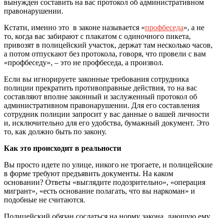
вынужден составить на вас протокол об административном
правонарушении.
Кстати, именно это в законе называется «
профбеседа
», а не
то, когда вас забирают с плакатом с одиночного пикета,
привозят в полицейский участок, держат там несколько часов,
а потом отпускают без протокола, говоря, что провели с вам
«профбеседу», – это не профбеседа, а произвол.
Если вы игнорируете законные требования сотрудника
полиции прекратить противоправные действия, то на вас
составляют вполне законный и заслуженный протокол об
административном правонарушении. Для его составления
сотрудник полиции запросит у вас данные о вашей личности
и, исключительно для его удобства, бумажный документ. Это
то, как должно быть по закону.
Как это происходит в реальности
Вы просто идете по улице, никого не трогаете, и полицейские
в форме требуют предъявить документы. На каком
основании? Ответы «выглядите подозрительно», «операция
мигрант», «есть основание полагать, что вы наркоман» и
подобные не считаются.
Полицейский обязан сослаться на норму закона, дающую ему