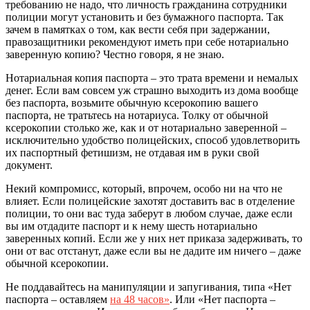
требованию не надо, что личность гражданина сотрудники
полиции могут установить и без бумажного паспорта. Так
зачем в памятках о том, как вести себя при задержании,
правозащитники рекомендуют иметь при себе нотариально
заверенную копию? Честно говоря, я не знаю.
Нотариальная копия паспорта – это трата времени и немалых
денег. Если вам совсем уж страшно выходить из дома вообще
без паспорта, возьмите обычную ксерокопию вашего
паспорта, не тратьтесь на нотариуса. Толку от обычной
ксерокопии столько же, как и от нотариально заверенной –
исключительно удобство полицейских, способ удовлетворить
их паспортный фетишизм, не отдавая им в руки свой
документ.
Некий компромисс, который, впрочем, особо ни на что не
влияет. Если полицейские захотят доставить вас в отделение
полиции, то они вас туда заберут в любом случае, даже если
вы им отдадите паспорт и к нему шесть нотариально
заверенных копий. Если же у них нет приказа задерживать, то
они от вас отстанут, даже если вы не дадите им ничего – даже
обычной ксерокопии.
Не поддавайтесь на манипуляции и запугивания, типа «Нет
паспорта – оставляем
на 48 часов»
. Или «Нет паспорта –