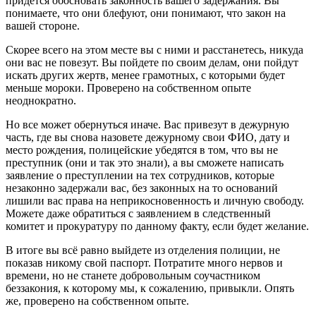
придется обосновать законность вашего задержания. Вы
понимаете, что они блефуют, они понимают, что закон на
вашей стороне.
Скорее всего на этом месте вы с ними и расстанетесь, никуда
они вас не повезут. Вы пойдете по своим делам, они пойдут
искать других жертв, менее грамотных, с которыми будет
меньше мороки. Проверено на собственном опыте
неоднократно.
Но все может обернуться иначе. Вас привезут в дежурную
часть, где вы снова назовете дежурному свои ФИО, дату и
место рождения, полицейские убедятся в том, что вы не
преступник (они и так это знали), а вы сможете написать
заявление о преступлении на тех сотрудников, которые
незаконно задержали вас, без законных на то оснований
лишили вас права на неприкосновенность и личную свободу.
Можете даже обратиться с заявлением в следственный
комитет и прокуратуру по данному факту, если будет желание.
В итоге вы всё равно выйдете из отделения полиции, не
показав никому свой паспорт. Потратите много нервов и
времени, но не станете добровольным соучастником
беззакония, к которому мы, к сожалению, привыкли. Опять
же, проверено на собственном опыте.