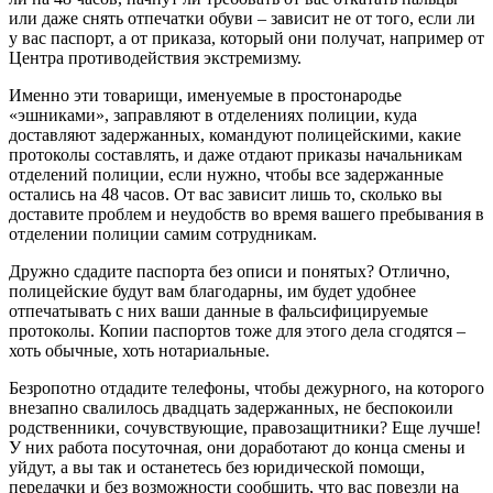
или даже снять отпечатки обуви – зависит не от того, если ли
у вас паспорт, а от приказа, который они получат, например от
Центра противодействия экстремизму.
Именно эти товарищи, именуемые в простонародье
«эшниками», заправляют в отделениях полиции, куда
доставляют задержанных, командуют полицейскими, какие
протоколы составлять, и даже отдают приказы начальникам
отделений полиции, если нужно, чтобы все задержанные
остались на 48 часов. От вас зависит лишь то, сколько вы
доставите проблем и неудобств во время вашего пребывания в
отделении полиции самим сотрудникам.
Дружно сдадите паспорта без описи и понятых? Отлично,
полицейские будут вам благодарны, им будет удобнее
отпечатывать с них ваши данные в фальсифицируемые
протоколы. Копии паспортов тоже для этого дела сгодятся –
хоть обычные, хоть нотариальные.
Безропотно отдадите телефоны, чтобы дежурного, на которого
внезапно свалилось двадцать задержанных, не беспокоили
родственники, сочувствующие, правозащитники? Еще лучше!
У них работа посуточная, они доработают до конца смены и
уйдут, а вы так и останетесь без юридической помощи,
передачки и без возможности сообщить, что вас повезли на