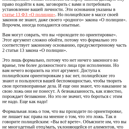
право подойти к вам, заговорить с вами и потребовать
установление вашей личности. Эти основания указаны в
статье 13 ФЗ «О полиции»
. Но полицейские в массе своей
законов не знают, даже своего «родного» закона «О полиции».
Впрочем, иногда попадаются опытные.
Вам могут соврать, что вы «проходите по ориентировке».
Этот аргумент сложно обойти, потому что формально это
соответствует законному основанию, предусмотренному часть
2 статьи 13 закона «О полиции».
Это лишь формально, потому что нет ничего законного во
вранье, тем более должностного лица при исполнении. Но
вам нечего возразить на этот аргумент. Доступа к
полицейским ориентировкам у вас нет, полицейские это
знают и пользуются вашей беспомощностью, чтобы творить
свои противоправные дела. И еще они знают, что наказание за
свою ложь они не понесут. А безнаказанность, как известно,
порождает беззаконие. Но это не значит, что бороться с этим
не надо. Еще как надо!
Формальная ложь о том, что вы проходите по ориентировке,
не лишает вас права на мнение о том, что это ложь. Так и
говорите полицейским: «Вы всё врете». Объясните им, что вы
не многодетный отец/мать, уклоняющейся от алиментов, что