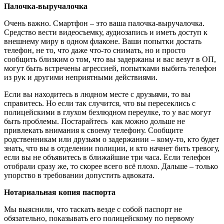
Палочка-выручалочка
Очень важно. Смартфон – это ваша палочка-выручалочка.
Средство вести видеосъемку, аудиозапись и иметь доступ к
внешнему миру в одном флаконе. Ваши попытки достать
телефон, не то, что даже что-то снимать, но и просто
сообщить близким о том, что вы задержаны и вас везут в ОП,
могут быть встречены агрессией, попытками выбить телефон
из рук и другими неприятными действиями.
Если вы находитесь в людном месте с друзьями, то вы
справитесь. Но если так случится, что вы пересеклись с
полицейскими в глухом безлюдном переулке, то у вас могут
быть проблемы. Постарайтесь как можно дольше не
привлекать внимания к своему телефону. Сообщите
родственникам или друзьям о задержании – кому-то, кто будет
знать, что вы в отделении полиции, и кто начнет бить тревогу,
если вы не объявитесь в ближайшие три часа. Если телефон
отобрали сразу же, то скорее всего всё плохо. Дальше – только
упорство в требовании допустить адвоката.
Нотариальная копия паспорта
Мы выяснили, что таскать везде с собой паспорт не
обязательно, показывать его полицейскому по первому