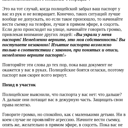
Это на тот случай, когда полицейский забрал ваш паспорт у
вас из рук и не возвращает. Конечно, таких ситуаций лучше
вообще не допускать, но если такое произошло, то начинайте
вести съемку на телефон, лучше в прямом эфире, в соцсеть.
Если дело происходит на улице, начинайте говорить громко,
привлекая внимание других людей:
«
Вы украли у меня
паспорт! Немедленно верните, это моя собственность! Вы
поступаете незаконно! Изъятие паспорта возможно
только в соответствии с законом, при понятых и описи,
немедленно верните паспорт
!»
Повторяйте эти слова до тех пор, пока ваш документ не
окажется у вас в руках. Полицейские боятся огласки, поэтому
паспорт вам скорее всего вернут.
Поход в участок
Полицейские выяснили, что паспорта у вас нет: что дальше?
А дальше они потащат вас в дежурную часть. Защищать свои
права нелегко.
Говорите громко, но спокойно, как с маленькими детьми. Ни в
коем случае не проявляйте агрессию. Начните вести съемку,
опять же, желательно в прямом эфире, в соцсеть. Пока вас не