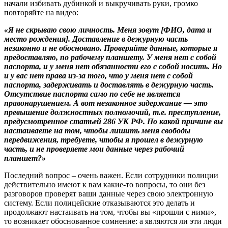
начали избивать дубинкой и выкручивать руки, громко
повторяйте на видео:
«Я не скрываю свою личность. Меня зовут [ФИО, дата и
место рождения]. Доставление в дежурную часть
незаконно и не обосновано. Проверяйте данные, которые я
предоставляю, по рабочему планшету. У меня нет с собой
паспорта, и у меня нет обязанности его с собой носить. Но
и у вас нет права из-за того, что у меня нет с собой
паспорта, задерживать и доставлять в дежурную часть.
Отсутствие паспорта само по себе не является
правонарушением. А вот незаконное задержание — это
превышение должностных полномочий, т.е. преступление,
предусмотренное статьей 286 УК РФ. По какой причине вы
настаиваете на том, чтобы лишить меня свободы
передвижения, требуете, чтобы я прошел в дежурную
часть, и не проверяете мои данные через рабочий
планшет?»
Последний вопрос – очень важен. Если сотрудники полиции
действительно имеют к вам какие-то вопросы, то они без
разговоров проверят ваши данные через свою электронную
систему. Если полицейские отказываются это делать и
продолжают настаивать на том, чтобы вы «прошли с ними»,
то возникает обоснованное сомнение: а являются ли эти люди