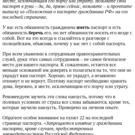
месте, исключающим его порчу или утрату. Возьмите свой
паспорт в руки – да, да, прямо сейчас, возьмите – и прочтите
выписку из «Положения о паспорте гражданина РФ» на его
последней страничке.
У вас есть обязанность гражданина
иметь
паспорт и есть
обязанность
беречь
его, но нет обязанности носить его везде с
собой. Вот на это всегда и ссылайтесь в разговоре с
полицейским, объясняя, почему у вас нет с собой паспорта.
При всем уважении к сотрудникам правоохранительных
служб, руки этих самых сотрудников – не самое безопасное
место для вашего паспорта. К сожалению, остается все
меньше оснований им доверять и полагаться на то, что они не
украдут ваш паспорт. Хорошо, не украдут, а незаконно
отнимут и не вернут. Поэтому паспорт необходимо хранить
дома, бережно, в месте, исключающим его порчу или утрату.
Рекомендуем заучить эти слова наизусть, потому что в
полевых условиях от страха все слова забываются, кроме тех,
которые заучили наизусть. Проверено на личном опыте.
Обратите особое внимание на пункт 22 на последней
странице паспорта. «
Запрещается изъятие у гражданина
паспорта, кроме случаев, предусмотренных
законодательством Российской Федерации
».