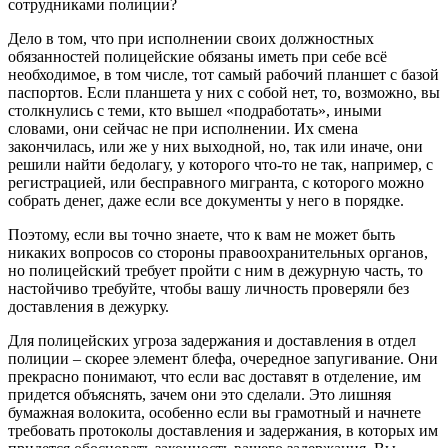
сотрудниками полиции?
Дело в том, что при исполнении своих должностных
обязанностей полицейские обязаны иметь при себе всё
необходимое, в том числе, тот самый рабочий планшет с базой
паспортов. Если планшета у них с собой нет, то, возможно, вы
столкнулись с теми, кто вышел «подработать», иными
словами, они сейчас не при исполнении. Их смена
закончилась, или же у них выходной, но, так или иначе, они
решили найти бедолагу, у которого что-то не так, например, с
регистрацией, или бесправного мигранта, с которого можно
собрать денег, даже если все документы у него в порядке.
Поэтому, если вы точно знаете, что к вам не может быть
никаких вопросов со стороны правоохранительных органов,
но полицейский требует пройти с ним в дежурную часть, то
настойчиво требуйте, чтобы вашу личность проверяли без
доставления в дежурку.
Для полицейских угроза задержания и доставления в отдел
полиции – скорее элемент блефа, очередное запугивание. Они
прекрасно понимают, что если вас доставят в отделение, им
придется объяснять, зачем они это сделали. Это лишняя
бумажная волокита, особенно если вы грамотный и начнете
требовать протоколы доставления и задержания, в которых им