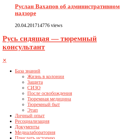
Руслан Вахапов об административном
надзоре
20.04.2017
14776 views
Русь сидящая — тюремный
консультант
✕
База знаний
Жизнь в колонии
Защита
СИЗО
После освобождения
Тюремная медицина
Тюремный быт
Этап
Личный опыт
Ресоциализация
Документы
Медиалаборатория
Прислать историю