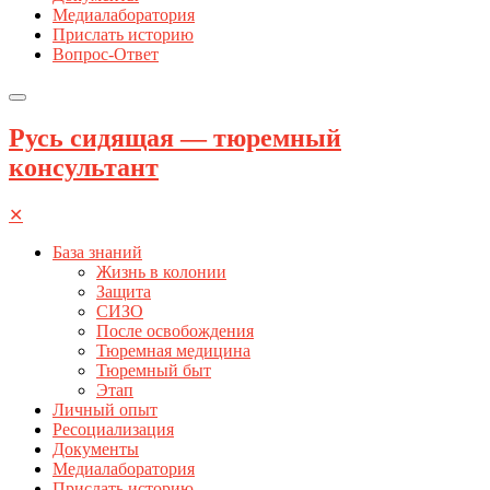
Медиалаборатория
Прислать историю
Вопрос-Ответ
Русь сидящая — тюремный
консультант
✕
База знаний
Жизнь в колонии
Защита
СИЗО
После освобождения
Тюремная медицина
Тюремный быт
Этап
Личный опыт
Ресоциализация
Документы
Медиалаборатория
Прислать историю