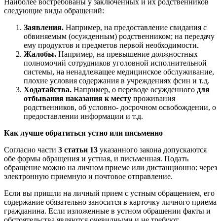
Наиболее востребованы у заключенных и их родственников
следующие виды обращений:
Заявления.
Например, на предоставление свидания с
обвиняемым (осужденным) родственником; на передачу
ему продуктов и предметов первой необходимости.
Жалобы.
Например, на превышение должностных
полномочий сотрудников уголовной исполнительной
системы, на ненадлежащее медицинское обслуживание,
плохие условия содержания в учреждениях фсин и т.д.
Ходатайства.
Например, о переводе осужденного
для
отбывания наказания к месту
проживания
родственников, об условно- досрочном освобождении, о
предоставлении информации и т.д.
Как лучше обратиться устно или письменно
Согласно части
3 статьи 13
указанного закона допускаются
обе формы обращения и устная, и письменная. Подать
обращение можно на личном приеме или дистанционно: через
электронную приемную и почтовое отправление.
Если вы пришли на личный прием с устным обращением, его
содержание обязательно заносится в карточку личного приема
гражданина. Если изложенные в устном обращении факты и
обстоятельства являются очевидными и не требуют