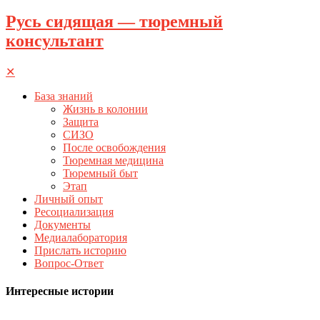
Русь сидящая — тюремный
консультант
✕
База знаний
Жизнь в колонии
Защита
СИЗО
После освобождения
Тюремная медицина
Тюремный быт
Этап
Личный опыт
Ресоциализация
Документы
Медиалаборатория
Прислать историю
Вопрос-Ответ
Интересные истории