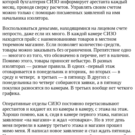
которой бухгалтерия СИЗО информирует арестанта каждый
месяц, проводя сверку расчетов. Управлять своим счетом
можно только с помощью письменных заявлений на имя
начальника изолятора.
Воспользоваться деньгами, находящимися на лицевом счете
непросто, даже если их много. В каждой камере СИЗО
находится прайс с наименованиями товаров в местном
тюремном магазине. Если позволяет количество средств,
товары можно заказывать без ограничения. Препятствие одно
— многого из того, что обозначено в перечне, нет в наличии.
Помимо этого, товары приносят небыстро. В разных
изоляторах — разные правила. В одних –первый этаж
отоваривается в понедельник и вторник, во вторых — в
среду и четверг, в третьих — в пятницу. В других с
понедельника по четверг собираются заявки, а в пятницу
покупки разносятся по камерам. В третьих вообще нет четкого
графика.
Оперативные отделы СИЗО постоянно перетасовывают
арестантов и кидают их из камеры в камеру, с этажа на этаж.
Хорошо помню, как я, сидя в камере первого этажа, написал
заявление «на магазин» и ждал «отоварки». Но в этот день
меня перевели в камеру третьего этажа и магазин прошел
мимо меня. Я написал новое заявление и стал ждать пятницы.