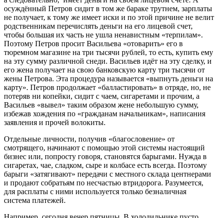
осуждённый Петров сидит в том же бараке трутнем, зарплаты
не получает, к тому же имеет иски и по этой причине не велит
родственникам перечислять деньги на его лицевой счет,
чтобы большая их часть не ушла ненавистным «терпилам».
Поэтому Петров просит Васильева «отоварить» его в
тюремном магазине на три тысячи рублей, то есть, купить ему
на эту сумму различной снеди. Васильев идёт на эту сделку, и
его жена получает на свою банковскую карту три тысячи от
жены Петрова. Эта процедура называется «выпнуть деньги на
карту». Петров продолжает «балластировать» в отряде, но, не
потеряв ни копейки, сидит с чаем, сигаретами и прочим, а
Васильев «вывел» таким образом жене небольшую сумму,
избежав хождения по «гражданам начальникам», написания
заявления и прочей волокиты.
Отдельные личности, получив «благословение» от
смотрящего, начинают с помощью этой системы настоящий
бизнес или, попросту говоря, становятся барыгами. Нужда в
сигаретах, чае, сладком, сыре и колбасе есть всегда. Поэтому
барыги «затягивают» передачи с местного склада центнерами
и продают собратьям по несчастью втридорога. Разумеется,
для расплаты с ними используется только безналичная
система платежей.
Например, сегодня вечер пятницы. В холодильнике пусто,