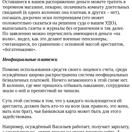
Оставшиеся в вашем распоряжении деньги можете тратить в
тюремном магазине, пекарне, оплачивать комнату длительных
свиданий (в одних колониях она платная, в других – нет),
погашать досрочно иски потерпевшим (это может
положительно сказаться на решении суда о вашем УДО),
выписывать газеты и журналы без ограничения и так далее.
По заявлению можно перечислить имеющиеся деньги «на
волю», видел, как это делают военные пенсионеры,
считающиеся, по сравнению с основной массой арестантов,
«богатенькими».
Неофициальные платежи
Помимо использования средств своего лицевого счета, среди
осуждённых широко распространена система неофициальных
безналичных платежей. Ничего незаконного в этой схеме нет.
В колонии, где мне пришлось отбывать наказание, сотрудники
знали о ней и препятствий не чинили.
Суть этой системы в том, что у каждого пользующегося ей
арестанта, должен быть кто-то на воле (как правило, это жена,
мать или брат), чья банковская карта может быть для этого
задействована.
Например, осуждённый Васильев работает, получает зарплату,
а следовательно, имеет деньги на своем лицевом счёте. А