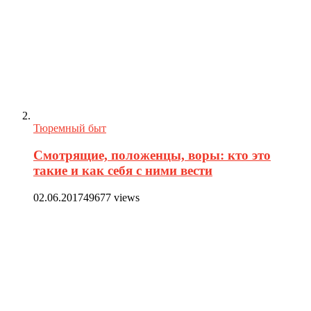
Тюремный быт
Смотрящие, положенцы, воры: кто это
такие и как себя с ними вести
02.06.2017
49677 views