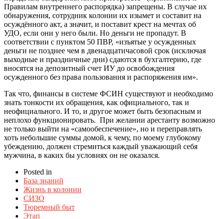
Правилам внутреннего распорядка) запрещены. В случае их
обнаружения, сотрудник колонии их изымет и составит на
осуждённого акт, а значит, и поставит крест на мечтах об
УДО, если они у него были. Но деньги не пропадут. В
соответствии с пунктом 50 ПВР, «изъятые у осужденных
деньги не позднее чем в двенадцатичасовой срок (исключая
выходные и праздничные дни) сдаются в бухгалтерию, где
вносятся на депозитный счет ИУ до освобождения
осужденного без права пользования и распоряжения им».
Так что, финансы в системе ФСИН существуют и необходимо
знать тонкости их обращения, как официального, так и
неофициального. И то, и другое может быть безопасным и
неплохо функционировать. При желании арестанту возможно
не только выйти на «самообеспечение», но и переправлять
хоть небольшие суммы домой, к чему, по моему глубокому
убеждению, должен стремиться каждый уважающий себя
мужчина, в каких бы условиях он не оказался.
Posted in
База знаний
Жизнь в колонии
СИЗО
Тюремный быт
Этап