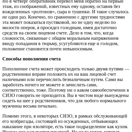
Но в четверг оперативник перевел меня обратно на первый
этаж, из соображений, известных ему одному, оставив без
вожделенных «ролтонов», сыра и тушенки. И такое случалось
не один раз. Конечно, по сравнению с другими трудностями
эта может показаться пустяковой, но не одну неделю по
милости оперов, я просидел голодным, имея достаточно
средств на своем лицевом счете. Дело в том, что, когда
сложности, связанные с общим моральным напряжением
ввиду попадания в тюрьму, усугубляются еще и голодом,
положение становится почти невыносимым.
Способы пополнения счета
Пополнение счета может происходить только двумя путями —
родственники вправе положить их на ваш лицевой счет
наличными или перечислить безналичным путем. Сами вы
заработать ничего не можете и зачислить сами,
соответственно, тоже. Поэтому ни о каком самообеспечении в
СИЗО говорить не приходится. Вы в чистом виде вынуждены
сидеть на шее у родственников, что для любого нормального
мужчины весьма печально.
Помимо этого, в некоторых СИЗО, в рамках обслуживающей
его хозбригады, состоящей из осужденных, отбывающих
наказание при изоляторе, есть такое подразделение как кухня.
Иногда оно называется пекарней. Но не та кухня, которая