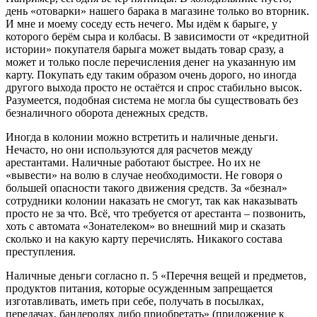
день «отоварки» нашего барака в магазине только во вторник.
И мне и моему соседу есть нечего. Мы идём к барыге, у
которого берём сыра и колбасы. В зависимости от «кредитной
истории» покупателя барыга может выдать товар сразу, а
может и только после перечисления денег на указанную им
карту. Покупать еду таким образом очень дорого, но иногда
другого выхода просто не остаётся и спрос стабильно высок.
Разумеется, подобная система не могла бы существовать без
безналичного оборота денежных средств.
Иногда в колонии можно встретить и наличные деньги.
Нечасто, но они используются для расчетов между
арестантами. Наличные работают быстрее. Но их не
«вывести» на волю в случае необходимости. Не говоря о
большей опасности такого движения средств. За «безнал»
сотрудники колонии наказать не смогут, так как наказывать
просто не за что. Всё, что требуется от арестанта – позвонить,
хоть с автомата «Зонателеком» во внешний мир и сказать
сколько и на какую карту перечислять. Никакого состава
преступления.
Наличные деньги согласно п. 5 «Перечня вещей и предметов,
продуктов питания, которые осужденным запрещается
изготавливать, иметь при себе, получать в посылках,
передачах, бандеролях либо приобретать» (приложение к