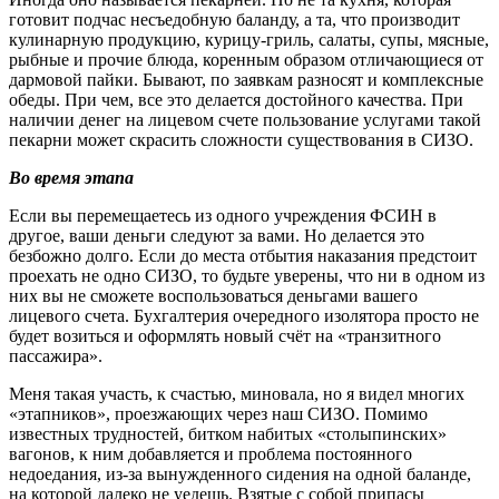
готовит подчас несъедобную баланду, а та, что производит
кулинарную продукцию, курицу-гриль, салаты, супы, мясные,
рыбные и прочие блюда, коренным образом отличающиеся от
дармовой пайки. Бывают, по заявкам разносят и комплексные
обеды. При чем, все это делается достойного качества. При
наличии денег на лицевом счете пользование услугами такой
пекарни может скрасить сложности существования в СИЗО.
Во время этапа
Если вы перемещаетесь из одного учреждения ФСИН в
другое, ваши деньги следуют за вами. Но делается это
безбожно долго. Если до места отбытия наказания предстоит
проехать не одно СИЗО, то будьте уверены, что ни в одном из
них вы не сможете воспользоваться деньгами вашего
лицевого счета. Бухгалтерия очередного изолятора просто не
будет возиться и оформлять новый счёт на «транзитного
пассажира».
Меня такая участь, к счастью, миновала, но я видел многих
«этапников», проезжающих через наш СИЗО. Помимо
известных трудностей, битком набитых «столыпинских»
вагонов, к ним добавляется и проблема постоянного
недоедания, из-за вынужденного сидения на одной баланде,
на которой далеко не уедешь. Взятые с собой припасы