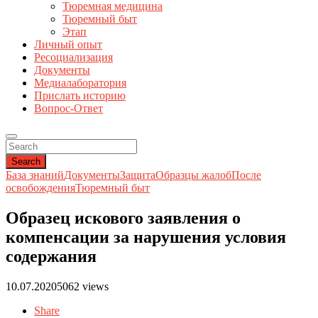
Тюремная медицина
Тюремный быт
Этап
Личный опыт
Ресоциализация
Документы
Медиалаборатория
Прислать историю
Вопрос-Ответ
Search
База знаний
Документы
Защита
Образцы жалоб
После
освобождения
Тюремный быт
Образец искового заявления о
компенсации за нарушения условия
содержания
10.07.2020
5062 views
Share