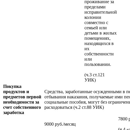
проживание за
пределами
исправительной
колонии
совместно с
семьей или
детьми в жилых
помещениях,
находящихся в
их
собственности
или
пользовании.
(ч.3 ст.121
УИК)
Покупка
продуктов и
Средства, заработанные осужденными в п
предметов первой
отбывания наказания, получаемые ими пе
необходимости за
социальные пособия, могут без ограничен
счет собственного
расходоваться (ч.2 ст.88 УИК)
заработка
7800 
9000 руб./месяц
(ч.4 «