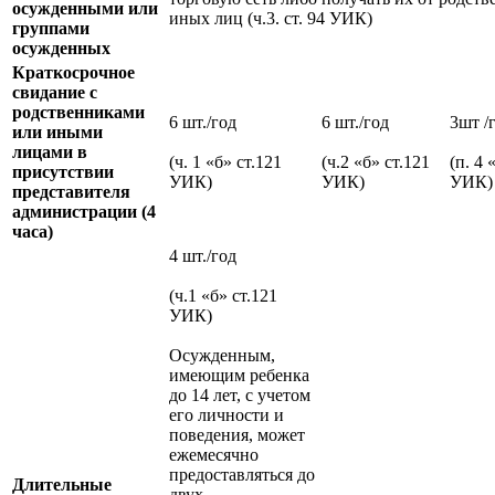
осужденными или
иных лиц (ч.3. ст. 94 УИК)
группами
осужденных
Краткосрочное
свидание с
родственниками
6 шт./год
6 шт./год
3шт /
или иными
лицами в
(ч. 1 «б» ст.121
(ч.2 «б» ст.121
(п. 4 
присутствии
УИК)
УИК)
УИК)
представителя
администрации (4
часа)
4 шт./год
(ч.1 «б» ст.121
УИК)
Осужденным,
имеющим ребенка
до 14 лет, с учетом
его личности и
поведения, может
ежемесячно
предоставляться до
Длительные
двух