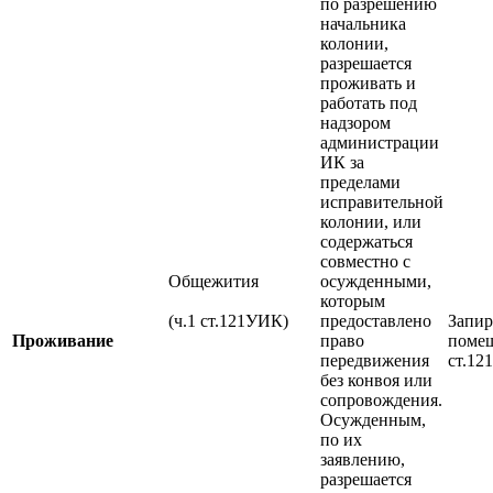
по разрешению
начальника
колонии,
разрешается
проживать и
работать под
надзором
администрации
ИК за
пределами
исправительной
колонии, или
содержаться
совместно с
Общежития
осужденными,
которым
(ч.1 ст.121УИК)
предоставлено
Запи
Проживание
право
помещ
передвижения
ст.12
без конвоя или
сопровождения.
Осужденным,
по их
заявлению,
разрешается