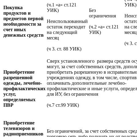
(ч.1 «а» ст.121
УИК)
Покупка
УИК)
Без
продуктов и
ограничения
Неис
предметов первой
Неиспользованный
остат
необходимости за
остаток переходит
(ч.2 «а» ст.121
на с
счет иных
на следующий
УИК)
месяц
денежных средств
месяц
(ч 3. 
(ч 3. ст. 88 УИК)
Сверх установленного размера средств о
могут, за счет собственных средств, допо
Приобретение
приобретать разрешенную в исправитель
разрешенной
учреждениях одежду, в том числе, спорти
одежды, лечебно-
оплачивать дополнительные лечебно-
профилактических
профилактические и иные услуги, опред
услуг,
для ИУ, без ограничения
определяемых
ПВР
(ч.7 ст.99 УИК)
Приобретение
телевизоров и
Без ограничений, за счет собственных сред
радиоприемников
торговую сеть либо получать их от родств