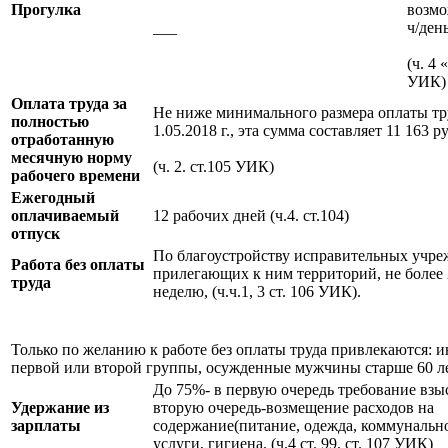
Прогулка
возмо
___
ч/ден
(ч. 4 
УИК)
Оплата труда за
Не ниже минимального размера оплаты тру
полностью
1.05.2018 г., эта сумма составляет 11 163 ру
отработанную
месячную норму
(ч. 2. ст.105 УИК)
рабочего времени
Ежегодный
оплачиваемый
12 рабочих дней (ч.4. ст.104)
отпуск
По благоустройству исправительных учре
Работа без оплаты
прилегающих к ним территорий, не более 
труда
неделю, (ч.ч.1, 3 ст. 106 УИК).
Только по желанию к работе без оплаты труда привлекаются: 
первой или второй группы, осужденные мужчины старше 60 л
До 75%- в первую очередь требование взыс
Удержание из
вторую очередь-возмещение расходов на
зарплаты
содержание(питание, одежда, коммунальн
услуги, гигиена. (ч.4 ст. 99, ст. 107 УИК)