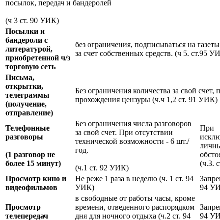
посылок, передач и бандеролей
(ч 3 ст. 90 УИК)
Посылки и
бандероли с
без ограничения, подписываться на газет
литературой,
за счет собственных средств. (ч 5. ст.95 У
приобретенной ч/з
торговую сеть
Письма,
открытки,
Без ограничения количества за свой счет, 
телеграммы
прохождения цензуры (ч.ч 1,2 ст. 91 УИК)
(получение,
отправление)
Без ограничения числа разговоров
Телефонные
При
за свой счет. При отсутствии
разговоры
искл
технической возможности - 6 шт./
личн
год.
(1 разговор не
обсто
более 15 минут)
(ч.3. 
(ч.1 ст. 92 УИК)
Просмотр кино и
Не реже 1 раза в неделю (ч. 1 ст. 94
Запре
видеофильмов
УИК)
94 У
в свободные от работы часы, кроме
Просмотр
времени, отведенного распорядком
Запре
телепередач
дня для ночного отдыха (ч.2 ст. 94
94 У