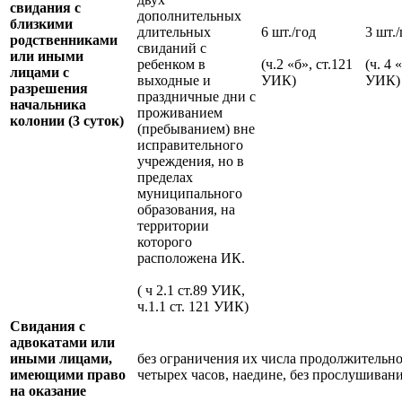
свидания с
дополнительных
близкими
длительных
6 шт./год
3 шт./
родственниками
свиданий с
или иными
ребенком в
(ч.2 «б», ст.121
(ч. 4 
лицами с
выходные и
УИК)
УИК)
разрешения
праздничные дни с
начальника
проживанием
колонии (3 суток)
(пребыванием) вне
исправительного
учреждения, но в
пределах
муниципального
образования, на
территории
которого
расположена ИК.
( ч 2.1 ст.89 УИК,
ч.1.1 ст. 121 УИК)
Свидания с
адвокатами или
иными лицами,
без ограничения их числа продолжительн
имеющими право
четырех часов, наедине, без прослушиван
на оказание