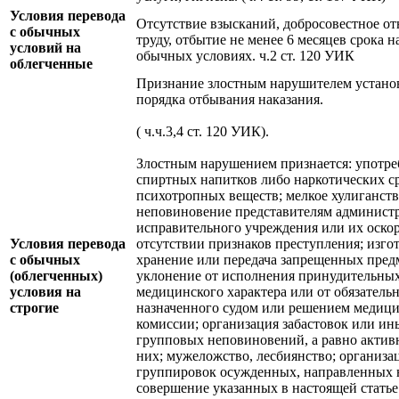
Условия перевода
Отсутствие взысканий, добросовестное о
с обычных
труду, отбытие не менее 6 месяцев срока н
условий на
обычных условиях. ч.2 ст. 120 УИК
облегченные
Признание злостным нарушителем устано
порядка отбывания наказания.
( ч.ч.3,4 ст. 120 УИК).
Злостным нарушением признается: употре
спиртных напитков либо наркотических с
психотропных веществ; мелкое хулиганство
неповиновение представителям админист
исправительного учреждения или их оско
Условия перевода
отсутствии признаков преступления; изго
с обычных
хранение или передача запрещенных пред
(облегченных)
уклонение от исполнения принудительны
условия на
медицинского характера или от обязательн
строгие
назначенного судом или решением медиц
комиссии; организация забастовок или ин
групповых неповиновений, а равно активн
них; мужеложство, лесбиянство; организа
группировок осужденных, направленных 
совершение указанных в настоящей статье