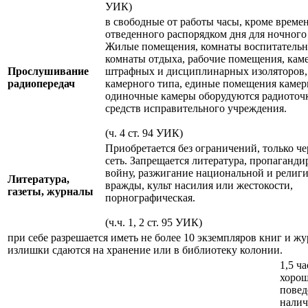
УИК)
в свободные от работы часы, кроме време
отведенного распорядком дня для ночного
Жилые помещения, комнаты воспитательн
комнаты отдыха, рабочие помещения, кам
Прослушивание
штрафных и дисциплинарных изоляторов
радиопередач
камерного типа, единые помещения камер
одиночные камеры оборудуются радиоточк
средств исправительного учреждения.
(ч. 4 ст. 94 УИК)
Приобретается без ограничений, только че
сеть. Запрещается литература, пропаганд
войну, разжигание национальной и религ
Литература,
вражды, культ насилия или жестокости,
газеты, журналы
порнографическая.
(ч.ч. 1, 2 ст. 95 УИК)
при себе разрешается иметь не более 10 экземпляров книг и жу
излишки сдаются на хранение или в библиотеку колонии.
1,5 ча
хоро
повед
нали