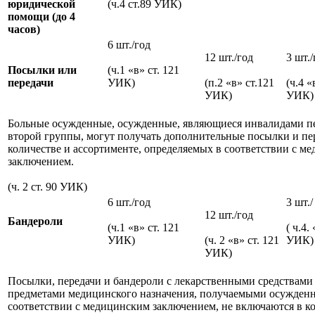
юридической
(ч.4 ст.89 УИК)
помощи (до 4
часов)
6 шт./год
12 шт./год
3 шт./
Посылки или
(ч.1 «в» ст. 121
передачи
УИК)
(п.2 «в» ст.121
(ч.4 «
УИК)
УИК)
Больные осужденные, осужденные, являющиеся инвалидами п
второй группы, могут получать дополнительные посылки и пе
количестве и ассортименте, определяемых в соответствии с м
заключением.
(ч. 2 ст. 90 УИК)
6 шт./год
3 шт./
12 шт./год
Бандероли
(ч.1 «в» ст. 121
( ч.4.
УИК)
(ч. 2 «в» ст. 121
УИК)
УИК)
Посылки, передачи и бандероли с лекарственными средствами
предметами медицинского назначения, получаемыми осужден
соответствии с медицинским заключением, не включаются в к