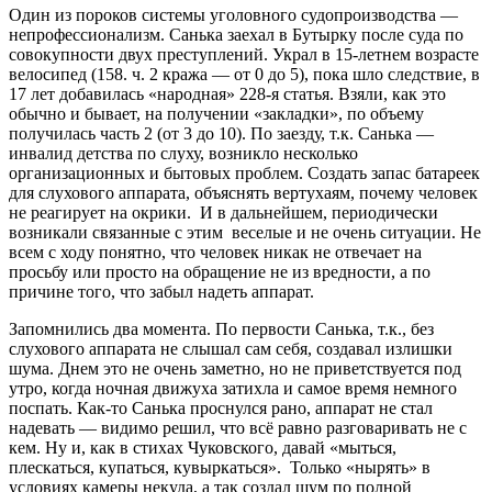
Один из пороков системы уголовного судопроизводства —
непрофессионализм. Санька заехал в Бутырку после суда по
совокупности двух преступлений. Украл в 15-летнем возрасте
велосипед (158. ч. 2 кража — от 0 до 5), пока шло следствие, в
17 лет добавилась «народная» 228-я статья. Взяли, как это
обычно и бывает, на получении «закладки», по объему
получилась часть 2 (от 3 до 10). По заезду, т.к. Санька —
инвалид детства по слуху, возникло несколько
организационных и бытовых проблем. Создать запас батареек
для слухового аппарата, объяснять вертухаям, почему человек
не реагирует на окрики. И в дальнейшем, периодически
возникали связанные с этим веселые и не очень ситуации. Не
всем с ходу понятно, что человек никак не отвечает на
просьбу или просто на обращение не из вредности, а по
причине того, что забыл надеть аппарат.
Запомнились два момента. По первости Санька, т.к., без
слухового аппарата не слышал сам себя, создавал излишки
шума. Днем это не очень заметно, но не приветствуется под
утро, когда ночная движуха затихла и самое время немного
поспать. Как-то Санька проснулся рано, аппарат не стал
надевать — видимо решил, что всё равно разговаривать не с
кем. Ну и, как в стихах Чуковского, давай «мыться,
плескаться, купаться, кувыркаться». Только «нырять» в
условиях камеры некуда, а так создал шум по полной