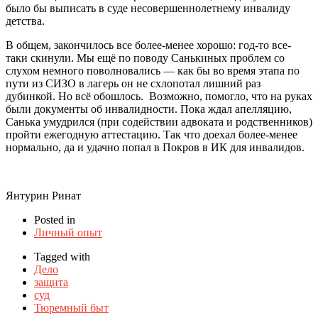
было бы выписать в суде несовершеннолетнему инвалиду
детства.
В общем, закончилось все более-менее хорошо: год-то все-
таки скинули. Мы ещё по поводу Санькиных проблем со
слухом немного поволновались — как бы во время этапа по
пути из СИЗО в лагерь он не схлопотал лишний раз
дубинкой. Но всё обошлось. Возможно, помогло, что на руках
были документы об инвалидности. Пока ждал апелляцию,
Санька умудрился (при содействии адвоката и родственников)
пройти ежегодную аттестацию. Так что доехал более-менее
нормально, да и удачно попал в Покров в ИК для инвалидов.
Янтурин Ринат
Posted in
Личный опыт
Tagged with
Дело
защита
суд
Тюремный быт