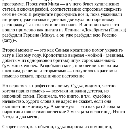
программе. Проснулся Миха — а у него букет хулиганских
статей, включая разбой, соответственно спросонья сдержать
себя не смог. В результате проснулись все и, пока улаживали
инцидент, уже началась дневная движуха по тюремному
распорядку. Так толком и не поспали. В историю хаты это
вошло примерно как цитата из Ленина: «Декабристы (Санька)
разбудили Герцена (Миху), а он уже разбудил всю Россию
(хату)».
Второй момент — это как Санька креативно помог украсить
хату к Новому году. Кропотливо вырезал «мойкой» (лезвием,
добытым из одноразовой бритвы) штук сорок маленьких
бумажных елочек. Раздобыли скотч, приклеили к верхним
шконкам, решетке и «тормозам» — получилось красиво и
помогло создать праздничное настроение.
Но вернемся к профессионализму. Судья, видимо, честно
хотела парню помочь — все-таки инвалид детства, из
неполной семьи. Понимала, что никто, в т.ч. судебное
начальство, худого слова в её адрес не скажет, если она
выпишет по минимуму. А минимум — это как раз 3 года за
наркотики плюс символические 2 месяца за велосипед. Итого
3 года и два месяца.
Скорее всего, как обычно, судья выросла из помощниц,