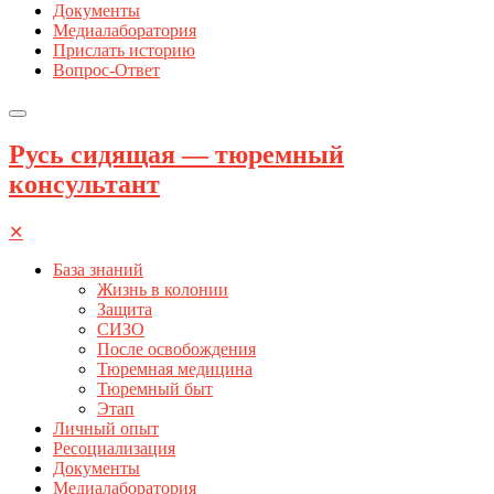
Документы
Медиалаборатория
Прислать историю
Вопрос-Ответ
Русь сидящая — тюремный
консультант
✕
База знаний
Жизнь в колонии
Защита
СИЗО
После освобождения
Тюремная медицина
Тюремный быт
Этап
Личный опыт
Ресоциализация
Документы
Медиалаборатория