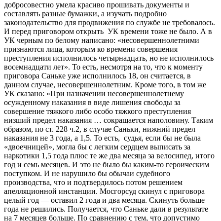
добросовестно умела красиво прошивать документы и
составлять разные бумажки, а изучать подробно
законодательство для продвижения по службе не требовалось.
И перед приговором открыть УК времени тоже не было. А в
УК черным по белому написано: «несовершеннолетними
признаются лица, которым ко времени совершения
преступления исполнилось четырнадцать, но не исполнилось
восемнадцати лет». То есть, несмотря на то, что к моменту
приговора Саньке уже исполнилось 18, он считается, в
данном случае, несовершеннолетним. Кроме того, в том же
УК сказано: «При назначении несовершеннолетнему
осужденному наказания в виде лишения свободы за
совершение тяжкого либо особо тяжкого преступления
низший предел наказания … сокращается наполовину. Таким
образом, по ст. 228 ч.2, в случае Саньки, нижний предел
наказания не 3 года, а 1,5. То есть, судья, если бы не была
«двоечницей», могла бы с легким сердцем выписать за
наркотики 1,5 года плюс те же два месяца за велосипед, итого
год и семь месяцев. И это не было бы каким-то героическим
поступком. И не нарушило бы обычаи судебного
производства, что и подтвердилось потом решением
апелляционной инстанции. Мосгорсуд скинул с приговора
целый год — оставил 2 года и два месяца. Скинуть больше
года не решились. Получается, что Саньке дали в результате
на 7 месяцев больше. По сравнению с тем, что допустимо