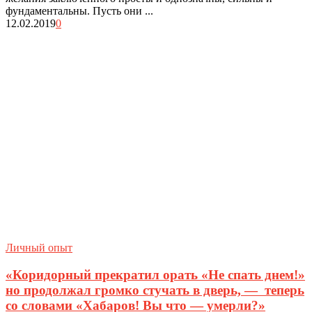
фундаментальны. Пусть они ...
12.02.2019
0
Личный опыт
«Коридорный прекратил орать «Не спать днем!»
но продолжал громко стучать в дверь, — теперь
со словами «Хабаров! Вы что — умерли?»