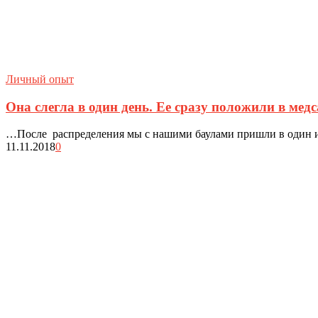
Личный опыт
Она слегла в один день. Ее сразу положили в медс
…После распределения мы с нашими баулами пришли в один из к
11.11.2018
0