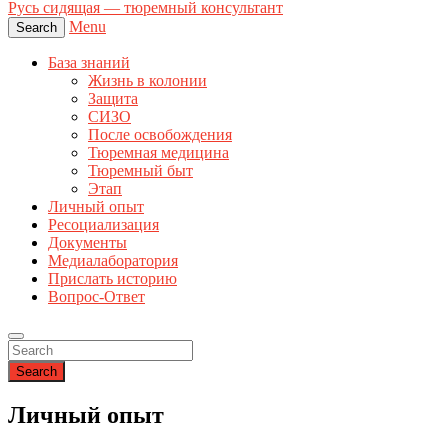
Русь сидящая — тюремный консультант
Menu
Search
База знаний
Жизнь в колонии
Защита
СИЗО
После освобождения
Тюремная медицина
Тюремный быт
Этап
Личный опыт
Ресоциализация
Документы
Медиалаборатория
Прислать историю
Вопрос-Ответ
Search
Личный опыт