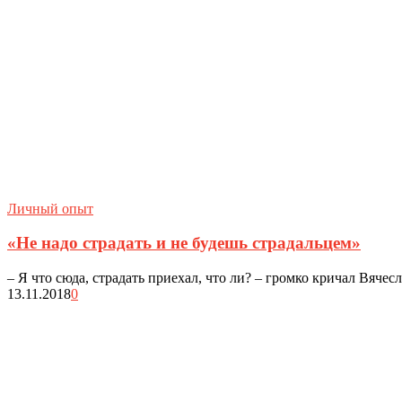
Личный опыт
«Не надо страдать и не будешь страдальцем»
– Я что сюда, страдать приехал, что ли? – громко кричал Вячес
13.11.2018
0